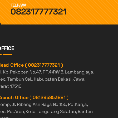
TELP/WA
082317777321
OFFICE
ead Office ( 082317777321 )
l. Kp. Pekopen No.47, RT.4/RW.5, Lambangjaya,
ec. Tambun Sel., Kabupaten Bekasi, Jawa
arat 17510
ranch Office ( 081295853881 )
omp, Jl. Ribang Asri Raya No.155, Pd. Karya,
ec. Pd. Aren, Kota Tangerang Selatan, Banten