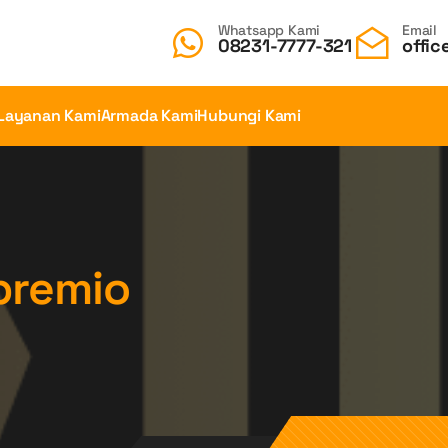
Whatsapp Kami
Email
08231-7777-321
offic
Layanan Kami
Armada Kami
Hubungi Kami
premio