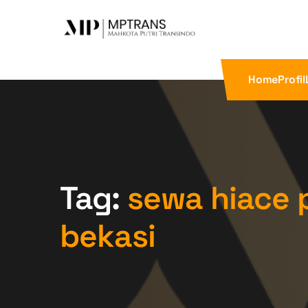
Home
Profil
Tag:
sewa hiace 
bekasi